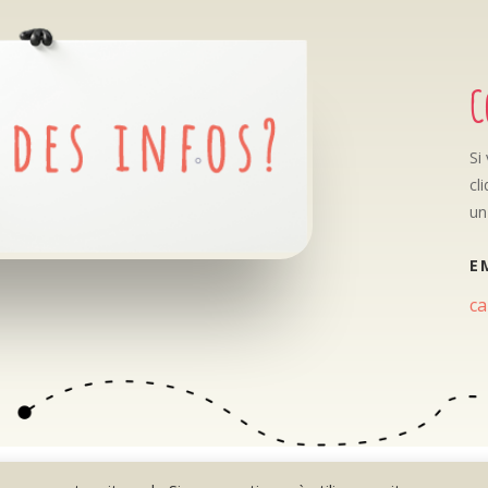
C
Si
cl
un
E
ca