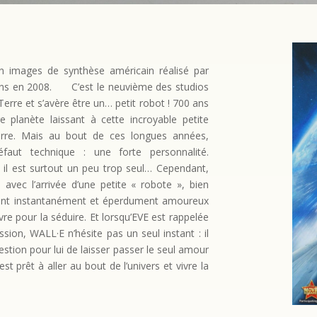
 images de synthèse américain réalisé par
rans en 2008. C’est le neuvième des studios
 Terre et s’avère être un… petit robot ! 700 ans
e planète laissant à cette incroyable petite
erre. Mais au bout de ces longues années,
aut technique : une forte personnalité.
, il est surtout un peu trop seul… Cependant,
 avec l’arrivée d’une petite « robote », bien
nt instantanément et éperdument amoureux
re pour la séduire. Et lorsqu’EVE est rappelée
sion, WALL·E n’hésite pas un seul instant : il
stion pour lui de laisser passer le seul amour
st prêt à aller au bout de l’univers et vivre la