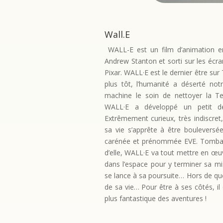
Wall.E
WALL-E est un film d’animation en
Andrew Stanton et sorti sur les éc
Pixar. WALL·E est le dernier être sur
plus tôt, l’humanité a déserté notr
machine le soin de nettoyer la T
WALL·E a développé un petit déf
Extrêmement curieux, très indiscret
sa vie s’apprête à être bouleversée
carénée et prénommée EVE. Tomba
d’elle, WALL·E va tout mettre en œuv
dans l’espace pour y terminer sa mis
se lance à sa poursuite… Hors de que
de sa vie… Pour être à ses côtés, il e
plus fantastique des aventures !